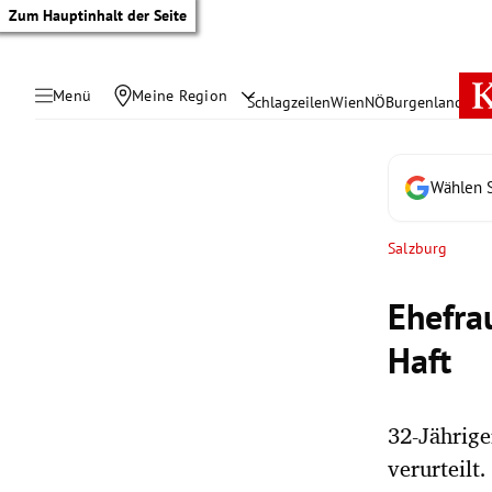
Zum Hauptinhalt der Seite
Menü
Meine Region
Schlagzeilen
Wien
NÖ
Burgenland
Öste
Wählen S
Salzburg
Ehefra
Haft
32-Jährig
tik Untermenü
verurteilt.
rreich Untermenü