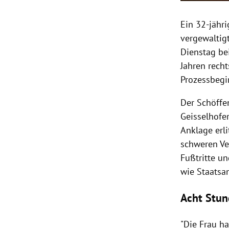
Ein 32-jähri
vergewaltig
Dienstag be
Jahren recht
Prozessbegin
Der Schöffe
Geisselhofe
Anklage erli
schweren Ve
Fußtritte u
wie Staatsa
Acht Stun
"Die Frau h