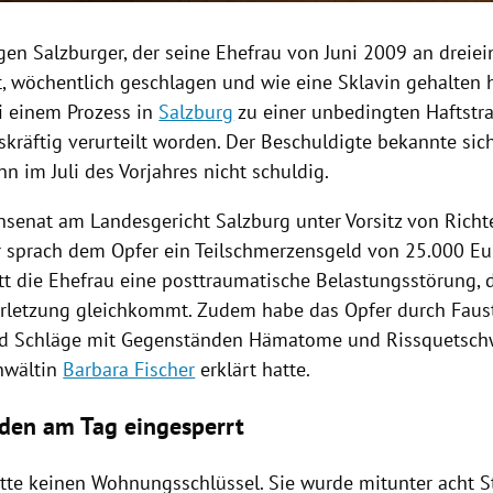
gen Salzburger, der seine Ehefrau von Juni 2009 an dreiei
t, wöchentlich geschlagen und wie eine Sklavin gehalten h
i einem Prozess in
Salzburg
zu einer unbedingten Haftstr
skräftig verurteilt worden. Der Beschuldigte bekannte sic
n im Juli des Vorjahres nicht schuldig.
nsenat am Landesgericht
Salzburg
unter Vorsitz von Richt
r
sprach dem Opfer ein Teilschmerzensgeld von 25.000 Eur
tt die Ehefrau eine posttraumatische Belastungsstörung, d
rletzung gleichkommt. Zudem habe das Opfer durch Faust
nd Schläge mit Gegenständen Hämatome und Rissquetschw
nwältin
Barbara Fischer
erklärt hatte.
den am Tag eingesperrt
atte keinen Wohnungsschlüssel. Sie wurde mitunter acht 