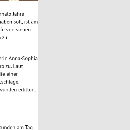
nhalb Jahre
aben soll, ist am
afe von sieben
h zu
erin
Anna-Sophia
o zu. Laut
ie einer
schläge,
unden erlitten,
Stunden am Tag