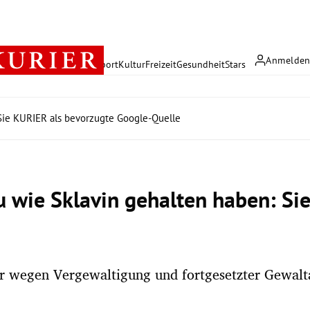
Anmelde
rreich
Politik
Wirtschaft
Sport
Kultur
Freizeit
Gesundheit
Stars
ie KURIER als bevorzugte Google-Quelle
u wie Sklavin gehalten haben: Si
er wegen Vergewaltigung und fortgesetzter Gewal