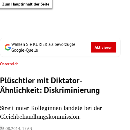
Zum Hauptinhalt der Seite
Wählen Sie KURIER als bevorzugte
Aktivieren
Google-Quelle
Österreich
Plüschtier mit Diktator-
Ähnlichkeit: Diskriminierung
Streit unter Kolleginnen landete bei der
Gleichbehandlungskommission.
tik Untermenü
26.08.2014, 17:53