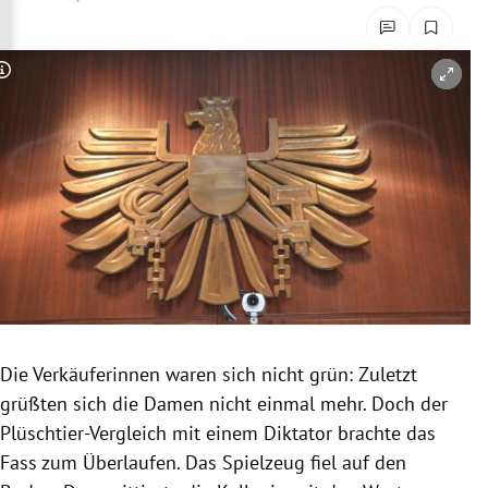
rreich Untermenü
rt Untermenü
Copyright-Hinweis öffnen/schließen
schaft Untermenü
s Untermenü
zeit Untermenü
undheit Untermenü
tur Untermenü
Die Verkäuferinnen waren sich nicht grün: Zuletzt
nung Untermenü
grüßten sich die Damen nicht einmal mehr. Doch der
Plüschtier-Vergleich mit einem Diktator brachte das
lität Untermenü
Fass zum Überlaufen. Das
Spielzeug
fiel auf den