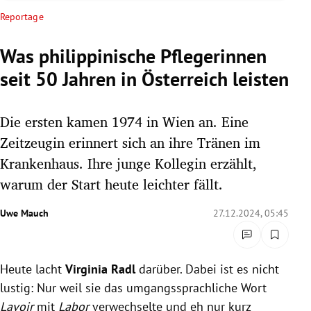
rreich Untermenü
Reportage
rt Untermenü
Was philippinische Pflegerinnen
seit 50 Jahren in Österreich leisten
schaft Untermenü
s Untermenü
Die ersten kamen 1974 in Wien an. Eine
Zeitzeugin erinnert sich an ihre Tränen im
zeit Untermenü
Krankenhaus. Ihre junge Kollegin erzählt,
warum der Start heute leichter fällt.
undheit Untermenü
Uwe Mauch
27.12.2024, 05:45
tur Untermenü
nung Untermenü
Heute lacht
Virginia Radl
darüber. Dabei ist es nicht
lität Untermenü
lustig: Nur weil sie das umgangssprachliche Wort
Lavoir
mit
Labor
verwechselte und eh nur kurz