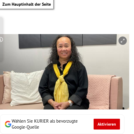
Zum Hauptinhalt der Seite
Copyright-Hinweis öffnen/schließen
Wählen Sie KURIER als bevorzugte
Aktivieren
tik Untermenü
Google-Quelle