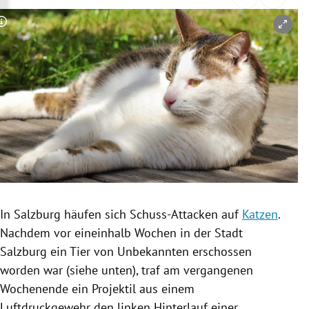
rreich Untermenü
Copyright-Hinweis öffnen/schließen
rt Untermenü
schaft Untermenü
s Untermenü
zeit Untermenü
undheit Untermenü
tur Untermenü
In
Salzburg
häufen sich Schuss-Attacken auf
Katzen
.
Nachdem vor eineinhalb Wochen in der Stadt
nung Untermenü
Salzburg
ein Tier von Unbekannten erschossen
worden war (siehe unten), traf am vergangenen
lität Untermenü
Wochenende ein
Projektil
aus einem
Luftdruckgewehr
den linken Hinterlauf einer