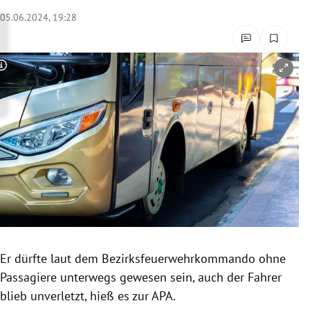
rreich Untermenü
05.06.2024, 19:28
rt Untermenü
Copyright-Hinweis öffnen/schließen
schaft Untermenü
s Untermenü
zeit Untermenü
undheit Untermenü
tur Untermenü
nung Untermenü
Er dürfte laut dem Bezirksfeuerwehrkommando ohne
Passagiere unterwegs gewesen sein, auch der Fahrer
lität Untermenü
blieb unverletzt, hieß es zur APA.