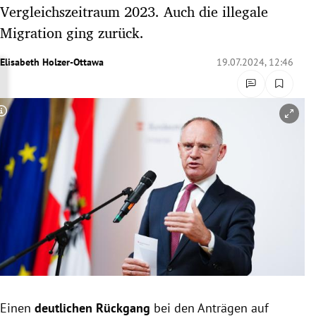
Vergleichszeitraum 2023. Auch die illegale
rreich Untermenü
Migration ging zurück.
rt Untermenü
Elisabeth Holzer-Ottawa
19.07.2024, 12:46
schaft Untermenü
s Untermenü
Copyright-Hinweis öffnen/schließen
zeit Untermenü
undheit Untermenü
tur Untermenü
nung Untermenü
lität Untermenü
Einen
deutlichen Rückgang
bei den Anträgen auf