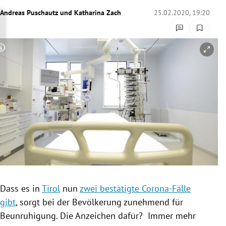
rreich Untermenü
Andreas Puschautz
und
Katharina Zach
25.02.2020, 19:20
rt Untermenü
Copyright-Hinweis öffnen/schließen
schaft Untermenü
s Untermenü
zeit Untermenü
undheit Untermenü
tur Untermenü
nung Untermenü
Dass es in
Tirol
nun
zwei bestätigte Corona-Fälle
gibt
, sorgt bei der Bevölkerung zunehmend für
lität Untermenü
Beunruhigung. Die Anzeichen dafür? Immer mehr