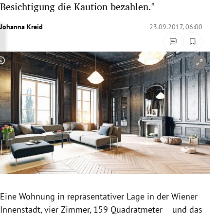
Besichtigung die Kaution bezahlen."
rreich Untermenü
Johanna Kreid
23.09.2017, 06:00
rt Untermenü
schaft Untermenü
Copyright-Hinweis öffnen/schließen
s Untermenü
zeit Untermenü
undheit Untermenü
tur Untermenü
nung Untermenü
Eine Wohnung in repräsentativer Lage in der Wiener
lität Untermenü
Innenstadt, vier Zimmer, 159 Quadratmeter – und das