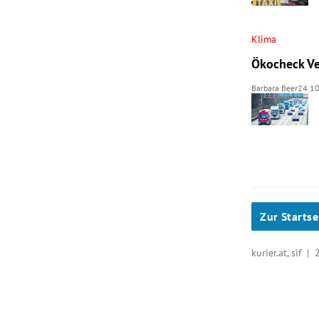
Klima
Ökocheck Ver
Barbara Beer
24.1
Zur Startse
kurier.at, sif |