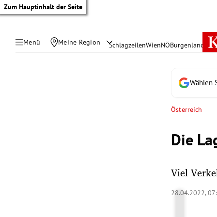
Zum Hauptinhalt der Seite
Menü
Meine Region
Schlagzeilen
Wien
NÖ
Burgenland
Öste
Wählen S
Österreich
Die La
Viel Verke
tik Untermenü
28.04.2022, 07
rreich Untermenü