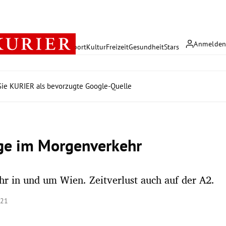
Anmelde
rreich
Politik
Wirtschaft
Sport
Kultur
Freizeit
Gesundheit
Stars
ie KURIER als bevorzugte Google-Quelle
ge im Morgenverkehr
hr in und um Wien. Zeitverlust auch auf der A2.
:21