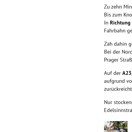
Zu zehn Min
Bis zum Kno
In
Richtung
Fahrbahn gem
Zäh dahin g
Bei der Nord
Prager Straß
Auf der
A23
aufgrund von
zurückreicht
Nur stocken
Edelsinnstr