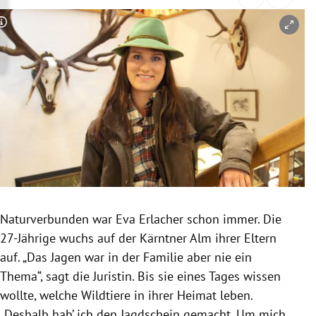
rreich Untermenü
Copyright-Hinweis öffnen/schließen
rt Untermenü
schaft Untermenü
s Untermenü
zeit Untermenü
undheit Untermenü
tur Untermenü
Naturverbunden war Eva Erlacher schon immer. Die
27-Jährige wuchs auf der Kärntner Alm ihrer Eltern
nung Untermenü
auf. „Das Jagen war in der Familie aber nie ein
Thema“, sagt die Juristin. Bis sie eines Tages wissen
lität Untermenü
wollte, welche Wildtiere in ihrer Heimat leben.
„Deshalb hab’ ich den Jagdschein gemacht. Um mich