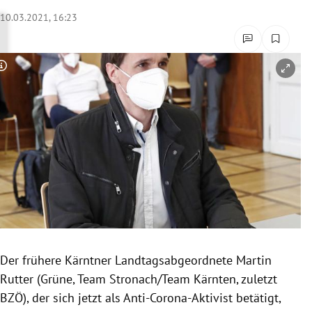
rreich Untermenü
10.03.2021, 16:23
rt Untermenü
Copyright-Hinweis öffnen/schließen
schaft Untermenü
s Untermenü
zeit Untermenü
undheit Untermenü
tur Untermenü
nung Untermenü
Der frühere Kärntner Landtagsabgeordnete Martin
Rutter (Grüne, Team Stronach/Team Kärnten, zuletzt
lität Untermenü
BZÖ), der sich jetzt als Anti-Corona-Aktivist betätigt,