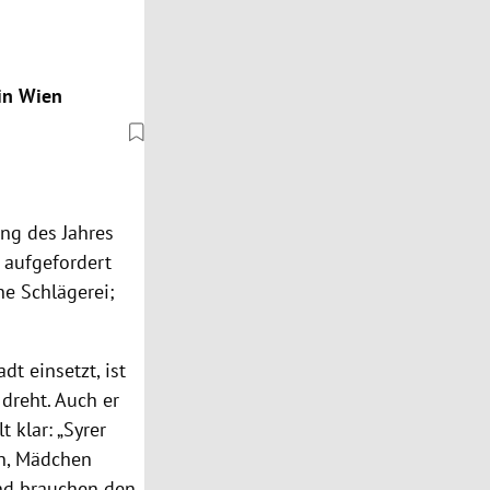
in Wien
ang des Jahres
k aufgefordert
ne Schlägerei;
dt einsetzt, ist
 dreht. Auch er
 klar: „Syrer
en, Mädchen
und brauchen den