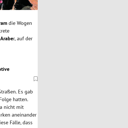
gram
die Wogen
rete
 Arabe
r, auf der
otive
Straßen. Es gab
Folge hatten.
a nicht mit
ürken aneinander
se Fälle, dass