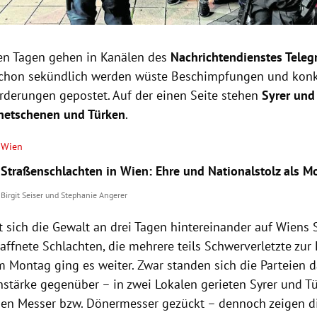
en Tagen gehen in Kanälen des
Nachrichtendienstes Tele
schon sekündlich werden wüste Beschimpfungen und konk
rderungen gepostet. Auf der einen Seite stehen
Syrer und
hetschenen und Türken
.
Wien
Straßenschlachten in Wien: Ehre und Nationalstolz als M
Birgit Seiser
und
Stephanie Angerer
t sich die Gewalt an drei Tagen hintereinander auf Wiens 
affnete Schlachten, die mehrere teils Schwerverletzte zur 
 Montag ging es weiter. Zwar standen sich die Parteien d
stärke gegenüber – in zwei Lokalen gerieten Syrer und T
en Messer bzw. Dönermesser gezückt – dennoch zeigen die