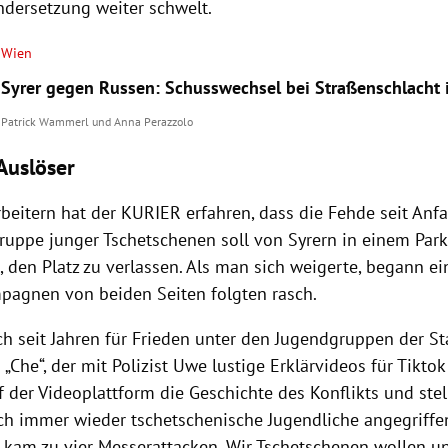
ndersetzung weiter schwelt.
Wien
Syrer gegen Russen: Schusswechsel bei Straßenschlacht 
Patrick Wammerl
und
Anna Perazzolo
 Auslöser
beitern hat der KURIER erfahren, dass die Fehde seit Anf
Gruppe junger Tschetschenen soll von Syrern in einem Par
 den Platz zu verlassen. Als man sich weigerte, begann ei
pagnen von beiden Seiten folgten rasch.
ich seit Jahren für Frieden unter den Jugendgruppen der Sta
„Che“, der mit Polizist Uwe lustige Erklärvideos für Tiktok
f der Videoplattform die Geschichte des Konflikts und stellt
h immer wieder tschetschenische Jugendliche angegriff
Es kam zu vier Messerattacken. Wir Tschetschenen wollen 