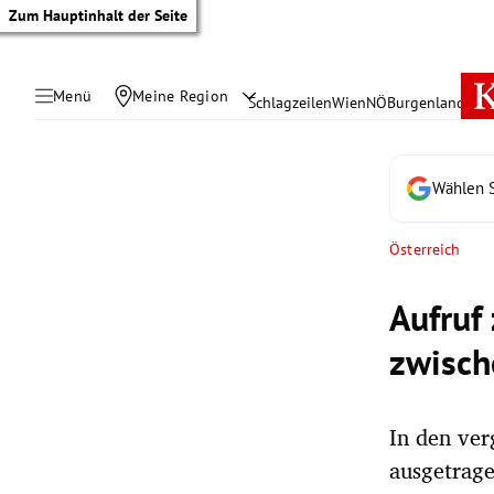
Zum Hauptinhalt der Seite
Menü
Meine Region
Schlagzeilen
Wien
NÖ
Burgenland
Öste
Wählen S
Österreich
Aufruf
zwisch
In den ve
tik Untermenü
ausgetrag
rreich Untermenü