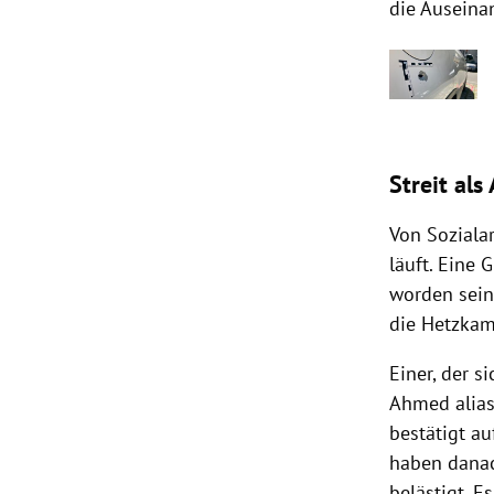
die Auseina
Streit als
Von Sozialar
läuft. Eine 
worden sein,
die Hetzkam
Einer, der s
Ahmed alias 
bestätigt au
haben danac
belästigt. 