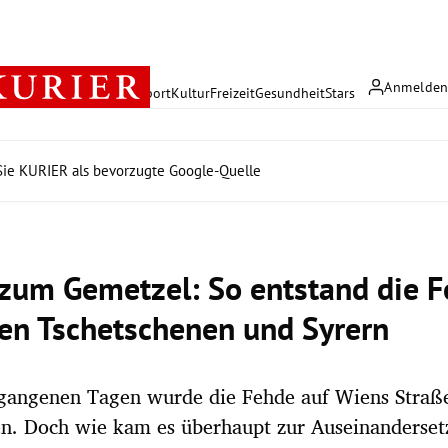
Anmelde
rreich
Politik
Wirtschaft
Sport
Kultur
Freizeit
Gesundheit
Stars
ie KURIER als bevorzugte Google-Quelle
 zum Gemetzel: So entstand die 
en Tschetschenen und Syrern
rgangenen Tagen wurde die Fehde auf Wiens Straß
en. Doch wie kam es überhaupt zur Auseinanderse