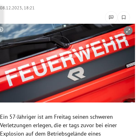
rreich Untermenü
08.12.2023, 18:21
rt Untermenü
Copyright-Hinweis öffnen/schließen
schaft Untermenü
s Untermenü
zeit Untermenü
undheit Untermenü
tur Untermenü
nung Untermenü
Ein 57-Jähriger ist am Freitag seinen schweren
Verletzungen erlegen, die er tags zuvor bei einer
lität Untermenü
Explosion auf dem Betriebsgelände eines