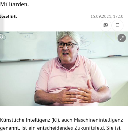
Milliarden.
rreich Untermenü
Josef Ertl
15.09.2021, 17:10
rt Untermenü
schaft Untermenü
Copyright-Hinweis öffnen/schließen
s Untermenü
zeit Untermenü
undheit Untermenü
tur Untermenü
nung Untermenü
Künstliche Intelligenz (KI), auch Maschinenintelligenz
lität Untermenü
genannt, ist ein entscheidendes Zukunftsfeld. Sie ist