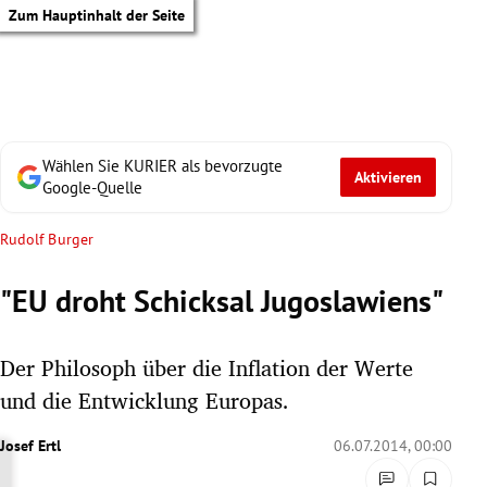
Zum Hauptinhalt der Seite
Wählen Sie KURIER als bevorzugte
Aktivieren
Google-Quelle
Rudolf Burger
"EU droht Schicksal Jugoslawiens"
Der Philosoph über die Inflation der Werte
und die Entwicklung Europas.
Josef Ertl
06.07.2014, 00:00
tik Untermenü