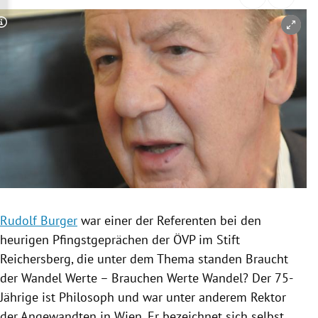
rreich Untermenü
Copyright-Hinweis öffnen/schließen
rt Untermenü
schaft Untermenü
s Untermenü
zeit Untermenü
undheit Untermenü
tur Untermenü
Rudolf Burger
war einer der Referenten bei den
heurigen Pfingstgeprächen der
ÖVP
im Stift
nung Untermenü
Reichersberg
, die unter dem Thema standen Braucht
der Wandel Werte – Brauchen Werte Wandel? Der 75-
lität Untermenü
Jährige ist Philosoph und war unter anderem Rektor
der Angewandten in
Wien
. Er bezeichnet sich selbst