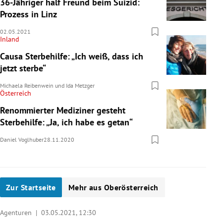
36-Jähriger half Freund beim Suizid:
Prozess in Linz
02.05.2021
Inland
Causa Sterbehilfe: „Ich weiß, dass ich
jetzt sterbe“
Michaela Reibenwein
und
Ida Metzger
Österreich
Renommierter Mediziner gesteht
Sterbehilfe: „Ja, ich habe es getan“
Daniel Voglhuber
28.11.2020
www.suizid-
praevention.gv.at
Zur Startseite
Mehr aus Oberösterreich
Agenturen |
03.05.2021, 12:30