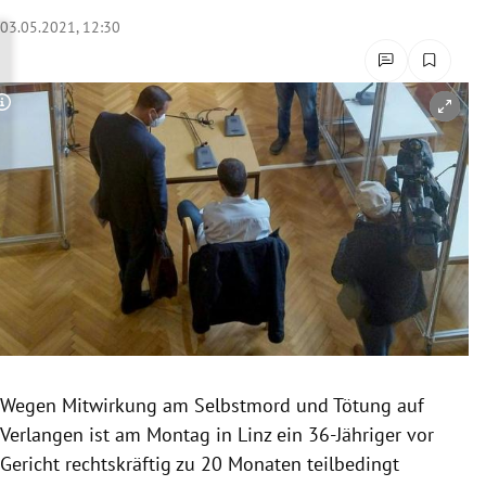
rreich Untermenü
03.05.2021, 12:30
rt Untermenü
Copyright-Hinweis öffnen/schließen
schaft Untermenü
s Untermenü
zeit Untermenü
undheit Untermenü
tur Untermenü
nung Untermenü
Wegen Mitwirkung am Selbstmord und Tötung auf
Verlangen ist am Montag in Linz ein 36-Jähriger vor
lität Untermenü
Gericht rechtskräftig zu 20 Monaten teilbedingt