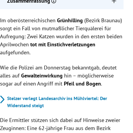
Zusammenfassung
Zwei Katzen in Grünhilling tot mit
Im oberösterreichischen
Einstichverletzungen aufgefunden, möglicher
Grünhilling
(Bezirk Braunau)
Angriff mit Pfeil und Bogen.
sorgt ein Fall von mutmaßlicher Tierquälerei für
Polizei ermittelt und bittet um Hinweise zur
Aufregung: Zwei Katzen wurden in den ersten beiden
Aufklärung des Vorfalls.
Aprilwochen
tot mit Einstichverletzungen
Zeuginnen sahen verdächtigen Mann mit Pfeil und
aufgefunden.
Bogen im Waldgebiet.
Wie die Polizei am Donnerstag bekanntgab, deutet
alles auf
Gewalteinwirkung
hin – möglicherweise
sogar auf einen Angriff mit
Pfeil und Bogen
.
Stelzer verlegt Landesarchiv ins Mühlviertel: Der
Widerstand steigt
Die Ermittler stützen sich dabei auf Hinweise zweier
Zeuginnen: Eine 62-jährige Frau aus dem Bezirk