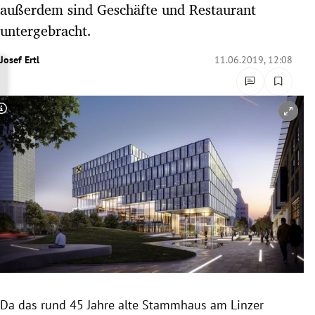
außerdem sind Geschäfte und Restaurant
rreich Untermenü
untergebracht.
rt Untermenü
Josef Ertl
11.06.2019, 12:08
schaft Untermenü
Copyright-Hinweis öffnen/schließen
s Untermenü
zeit Untermenü
undheit Untermenü
tur Untermenü
nung Untermenü
lität Untermenü
Da das rund 45 Jahre alte
Stammhaus
am Linzer