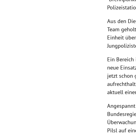
Polizeistat
Aus den Die
Team geholt
Einheit über
Jungpolizis
Ein Bereich 
neue Einsa
jetzt schon 
aufrechthal
aktuell ein
Angespannt 
Bundesregi
Überwachung
Pilsl
auf ein