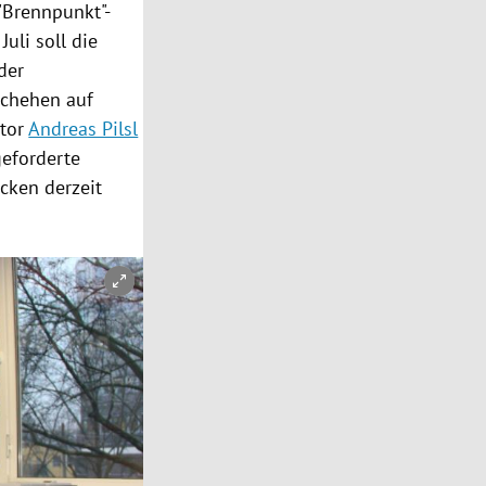
"Brennpunkt"-
Juli soll die
der
schehen auf
ktor
Andreas Pilsl
geforderte
cken derzeit