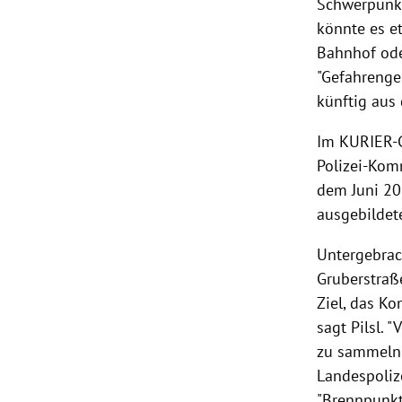
Schwerpunkt
könnte es e
Bahnhof ode
"Gefahrenge
künftig aus
Im KURIER-G
Polizei-Kom
dem Juni 20
ausgebildet
Untergebrach
Gruberstraß
Ziel, das K
sagt
Pilsl
. "
zu sammeln 
Landespolize
"Brennpunkt