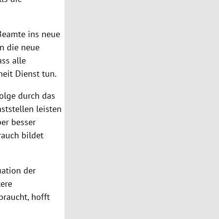
Beamte ins neue
n die neue
ss alle
heit
Dienst tun.
folge durch das
nststellen leisten
ber besser
auch bildet
uation der
tere
raucht, hofft