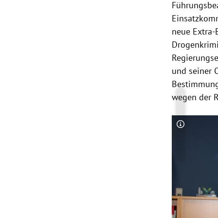
Führungsbea
Einsatzkomm
neue Extra-E
Drogenkrimi
Regierungs
und seiner 
Bestimmunge
wegen der R
Copyright-