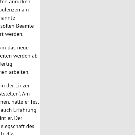
rten anrücken
rbulenzen am
nannte
 sollen Beamte
rt werden.
 um das neue
reiten werden ab
fertig
nen arbeiten.
in der Linzer
tstellen". Am
en, halte er fes,
t auch Erfahrung
nt er. Der
Belegschaft des
ls die