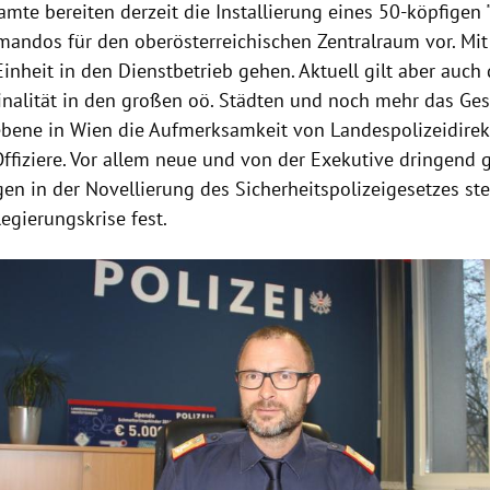
mte bereiten derzeit die Installierung eines 50-köpfigen 
andos für den oberösterreichischen
Zentralraum
vor. Mit 
inheit in den Dienstbetrieb gehen. Aktuell gilt aber auch 
nalität
in den großen oö. Städten und noch mehr das Ge
ebene in
Wien
die Aufmerksamkeit von Landespolizeidire
Offiziere. Vor allem neue und von der Exekutive dringend 
n in der Novellierung des Sicherheitspolizeigesetzes ste
egierungskrise fest.
Hinweis öffnen/schließen