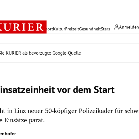
Anmelde
rreich
Politik
Wirtschaft
Sport
Kultur
Freizeit
Gesundheit
Stars
ie KURIER als bevorzugte Google-Quelle
insatzeinheit vor dem Start
eht in Linz neuer 50-köpfiger Polizeikader für schw
 Einsätze parat.
enhofer