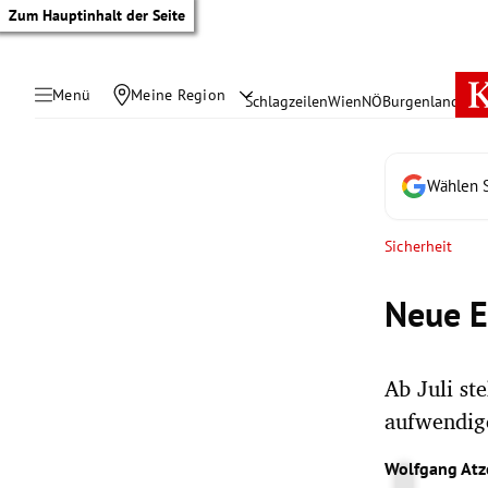
Zum Hauptinhalt der Seite
Menü
Meine Region
Schlagzeilen
Wien
NÖ
Burgenland
Öste
Wählen S
Sicherheit
Neue E
Ab Juli st
aufwendige
tik Untermenü
Wolfgang Atz
rreich Untermenü