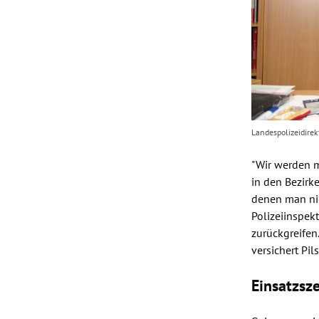
Landespolizeidirek
"Wir werden m
in den Bezirk
denen man nic
Polizeiinspek
zurückgreifen
versichert
Pils
Einsatzsz