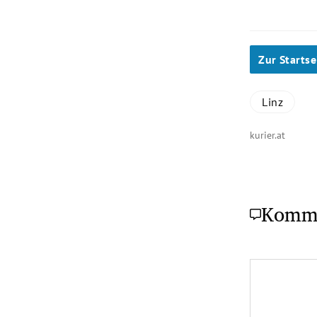
Zur Startse
Linz
kurier.at
Komm