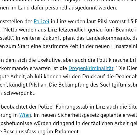
ionen im Land dafür personell ausgedünnt werden.
nststellen der
Polizei
in
Linz
werden laut
Pilsl
vorerst 13 
. "Netto werden aus
Linz
letztendlich genau fünf Beamte i
stellt". In weiterer Zukunft plant das Landeskommando, da
ten zum Start eine bestimmte Zeit in der neuen
Einsatzein
in dem sich die Exekutive, aber auch die Politik rasche Er
tzkommando erwarten ist die
Drogenkriminalität
. "Die Die
gute Arbeit, ab Juli können wir den Druck auf die Dealer a
ten", kündigt
Pilsl
an. Die Bekämpfung des Suchtgiftmissbr
en Schwerpunkt.
beobachtet der Polizei-Führungsstab in
Linz
auch die Sit
erung
in
Wien
. Im neuen Sicherheitsgesetz geplante erwei
sbefugnisse würden dringend in der täglichen Arbeit geb
e Beschlussfassung im Parlament.