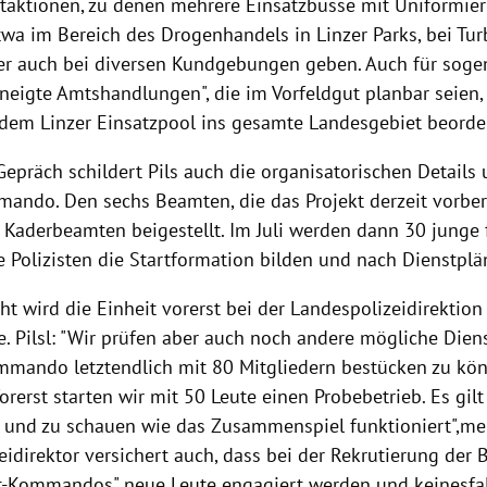
aktionen, zu denen mehrere Einsatzbusse mit Uniformie
twa im Bereich des Drogenhandels in Linzer Parks, bei Tu
r auch bei diversen Kundgebungen geben. Auch für soge
neigte Amtshandlungen", die im Vorfeldgut planbar seien,
 dem Linzer Einsatzpool ins gesamte Landesgebiet beorde
epräch schildert Pils auch die organisatorischen Details
mando. Den sechs Beamten, die das Projekt derzeit vorbe
 Kaderbeamten beigestellt. Im Juli werden dann 30 junge 
e Polizisten die Startformation bilden und nach Dienstplä
t wird die Einheit vorerst bei der Landespolizeidirektion 
e.
Pilsl
: "Wir prüfen aber auch noch andere mögliche Diens
ommando letztendlich mit 80 Mitgliedern bestücken zu könn
Vorerst starten wir mit 50 Leute einen Probebetrieb. Es gil
und zu schauen wie das Zusammenspiel funktioniert",mei
idirektor versichert auch, dass bei der Rekrutierung der 
-Kommandos" neue Leute engagiert werden und keinesfal