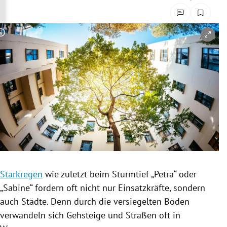
rreich Untermenü
rt Untermenü
Copyright-Hinweis öffnen/schließen
schaft Untermenü
s Untermenü
zeit Untermenü
undheit Untermenü
tur Untermenü
Starkregen
wie zuletzt beim
Sturmtief
„Petra“ oder
nung Untermenü
„Sabine“ fordern oft nicht nur
Einsatzkräfte
, sondern
auch Städte. Denn durch die versiegelten Böden
lität Untermenü
verwandeln sich Gehsteige und Straßen oft in