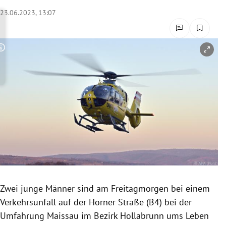
rreich Untermenü
23.06.2023, 13:07
rt Untermenü
Copyright-Hinweis öffnen/schließen
schaft Untermenü
s Untermenü
zeit Untermenü
undheit Untermenü
tur Untermenü
nung Untermenü
Zwei junge Männer sind am Freitagmorgen bei einem
Verkehrsunfall auf der Horner Straße (B4) bei der
lität Untermenü
Umfahrung Maissau im Bezirk Hollabrunn ums Leben