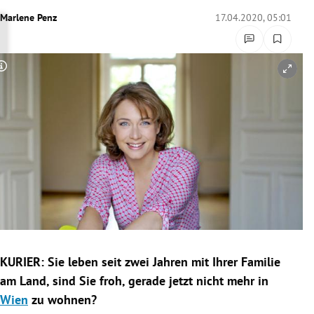
rreich Untermenü
Marlene Penz
17.04.2020, 05:01
rt Untermenü
Copyright-Hinweis öffnen/schließen
schaft Untermenü
s Untermenü
zeit Untermenü
undheit Untermenü
tur Untermenü
nung Untermenü
KURIER: Sie leben seit zwei Jahren mit Ihrer Familie
am Land, sind Sie froh, gerade jetzt nicht mehr in
lität Untermenü
Wien
zu wohnen?