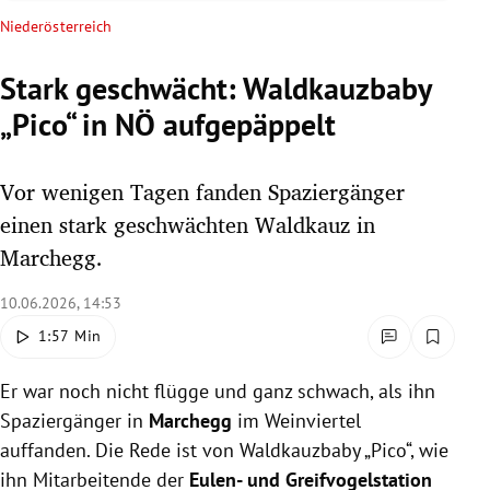
rreich Untermenü
Niederösterreich
rt Untermenü
Stark geschwächt: Waldkauzbaby
„Pico“ in NÖ aufgepäppelt
schaft Untermenü
s Untermenü
Vor wenigen Tagen fanden Spaziergänger
einen stark geschwächten Waldkauz in
zeit Untermenü
Marchegg.
undheit Untermenü
10.06.2026, 14:53
1:57 Min
tur Untermenü
Er war noch nicht flügge und ganz schwach, als ihn
nung Untermenü
Spaziergänger in
Marchegg
im Weinviertel
lität Untermenü
auffanden. Die Rede ist von Waldkauzbaby „Pico“, wie
ihn Mitarbeitende der
Eulen- und Greifvogelstation