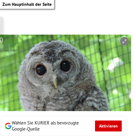
Zum Hauptinhalt der Seite
Copyright-Hinweis öffnen/schließen
Wählen Sie KURIER als bevorzugte
Aktivieren
tik Untermenü
Google-Quelle