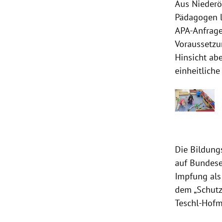
Aus Niederös
Pädagogen l
APA-Anfrage
Voraussetzu
Hinsicht ab
einheitlich
Die Bildungs
auf Bundese
Impfung als
dem „Schutz 
Teschl-Hofm