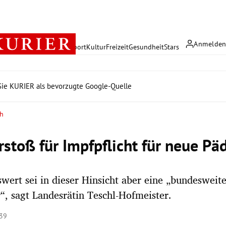
Anmelde
rreich
Politik
Wirtschaft
Sport
Kultur
Freizeit
Gesundheit
Stars
ie KURIER als bevorzugte Google-Quelle
ch
rstoß für Impfpflicht für neue P
ert sei in dieser Hinsicht aber eine „bundeswei
“, sagt Landesrätin Teschl-Hofmeister.
:39