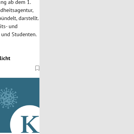
fung ab dem 1.
dheitsagentur,
ndelt, darstellt.
its- und
n und Studenten.
licht