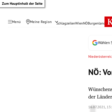
Zum Hauptinhalt der Seite
Menü
Meine Region
Schlagzeilen
Wien
NÖ
Burgenland
Öste
Wählen S
Niederösterrei
NÖ: Vo
Wünschensw
der Länder
tik Untermenü
16.07.2021, 13
rreich Untermenü