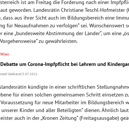
terreich ist am Freitag die Forderung nach einer Impfpfli
aut geworden. Landesrätin Christiane Teschl-Hofmeister (
, dass aus ihrer Sicht auch im Bildungsbereich eine Immu
ng für Neuaufnahmen zu verfolgen“ sei. Wünschenswert se
er eine „bundesweite Abstimmung der Länder“, um eine „ös
e Vorgehensweise“ zu gewährleisten.
Wien
Debatte um Corona-Impfpflicht bei Lehrern und Kinderg
Josef Gebhard
13.07.2021
landesrätin kündigte in einer schriftlichen Stellungnahme
bene für einen solchen gemeinsamen Schritt einsetzen zu
 Voraussetzung für neue Mitarbeiter im Bildungsbereich 
unserer Kinder und aller Beteiligten“ dienen. Ähnlich lau
eister auch in der „Kronen Zeitung“ (Freitagsausgabe) geä