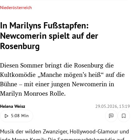
rreich Untermenü
Niederösterreich
rt Untermenü
In Marilyns Fußstapfen:
Newcomerin spielt auf der
schaft Untermenü
Rosenburg
s Untermenü
Diesen Sommer bringt die Rosenburg die
zeit Untermenü
Kultkomödie „Manche mögen’s heiß“ auf die
undheit Untermenü
Bühne – mit einer jungen Newcomerin in
Marilyn Monroes Rolle.
tur Untermenü
Helena Weisz
29.05.2026, 13:19
nung Untermenü
5:08 Min
lität Untermenü
Musik der wilden Zwanziger, Hollywood-Glamour und
jede Menge Komik: Die Sommernachtskomödie auf