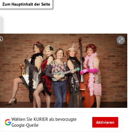
Zum Hauptinhalt der Seite
Copyright-Hinweis öffnen/schließen
Wählen Sie KURIER als bevorzugte
Aktivieren
tik Untermenü
Google-Quelle