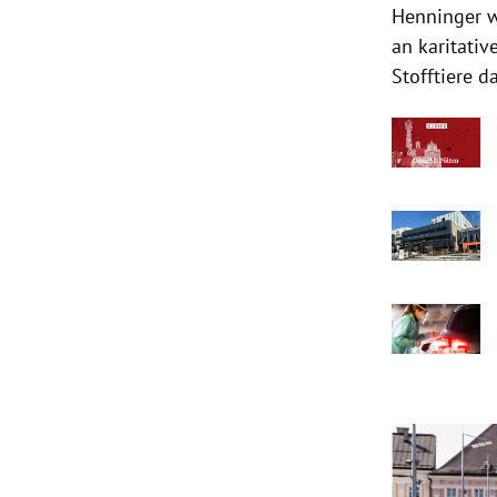
Henninger w
an karitativ
Stofftiere d