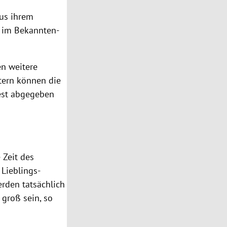
us ihrem
h im Bekannten-
en weitere
tern können die
est abgegeben
 Zeit des
 Lieblings-
erden tatsächlich
 groß sein, so