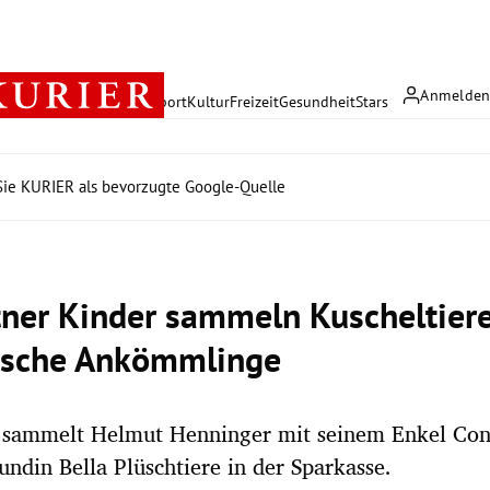
Anmelde
rreich
Politik
Wirtschaft
Sport
Kultur
Freizeit
Gesundheit
Stars
ie KURIER als bevorzugte Google-Quelle
ltner Kinder sammeln Kuscheltiere
ische Ankömmlinge
n sammelt Helmut Henninger mit seinem Enkel Con
undin Bella Plüschtiere in der Sparkasse.