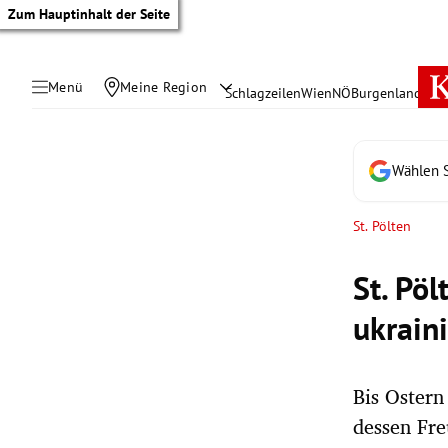
Zum Hauptinhalt der Seite
Menü
Meine Region
Schlagzeilen
Wien
NÖ
Burgenland
Öste
Wählen S
St. Pölten
St. Pö
ukrain
Bis Oster
tik Untermenü
dessen Fre
rreich Untermenü