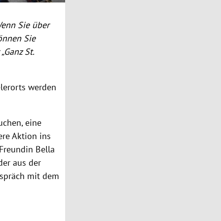
Wenn Sie über
können Sie
„Ganz St.
elerorts werden
uchen, eine
ere Aktion ins
Freundin Bella
der aus der
espräch mit dem