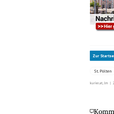
Zur Startse
St. Pölten
kurier.at, lm |
Komm