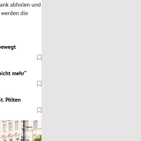
 Bank abholen und
n werden die
 bewegt
nicht mehr“
t. Pölten