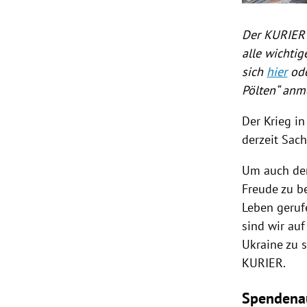
Der KURIER 
alle wichti
sich
hier
ode
Pölten“ anm
Der Krieg in
derzeit Sac
Um auch den
Freude zu be
Leben geruf
sind wir au
Ukraine zu 
KURIER.
Spendena