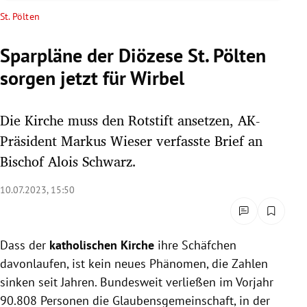
rreich Untermenü
St. Pölten
rt Untermenü
Sparpläne der Diözese St. Pölten
sorgen jetzt für Wirbel
schaft Untermenü
s Untermenü
Die Kirche muss den Rotstift ansetzen, AK-
Präsident Markus Wieser verfasste Brief an
zeit Untermenü
Bischof Alois Schwarz.
undheit Untermenü
10.07.2023, 15:50
tur Untermenü
Dass der
katholischen Kirche
ihre Schäfchen
nung Untermenü
davonlaufen, ist kein neues Phänomen, die Zahlen
lität Untermenü
sinken seit Jahren. Bundesweit verließen im Vorjahr
90.808 Personen die Glaubensgemeinschaft, in der