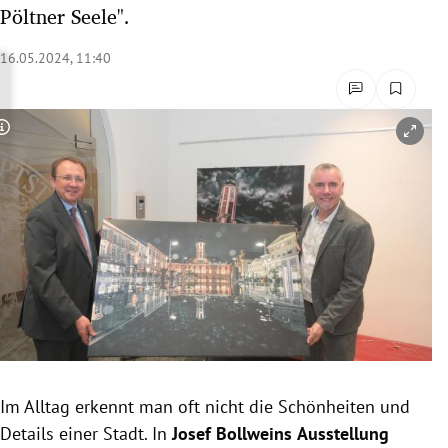
Pöltner Seele".
rreich Untermenü
16.05.2024, 11:40
rt Untermenü
schaft Untermenü
Copyright-Hinweis öffnen/schließen
s Untermenü
zeit Untermenü
undheit Untermenü
tur Untermenü
nung Untermenü
lität Untermenü
Im Alltag erkennt man oft nicht die Schönheiten und
Details einer Stadt. In
Josef Bollweins
Ausstellung