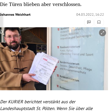
Die Türen blieben aber verschlossen.
rreich Untermenü
Johannes Weichhart
04.03.2022, 16:22
rt Untermenü
schaft Untermenü
Copyright-Hinweis öffnen/schließen
s Untermenü
zeit Untermenü
undheit Untermenü
tur Untermenü
nung Untermenü
lität Untermenü
Der KURIER berichtet verstärkt aus der
Landeshauptstadt St. Pölten. Wenn Sie über alle