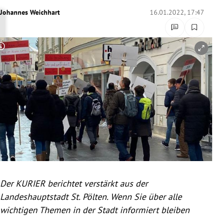
rreich Untermenü
Johannes Weichhart
16.01.2022, 17:47
rt Untermenü
Copyright-Hinweis öffnen/schließen
schaft Untermenü
s Untermenü
zeit Untermenü
undheit Untermenü
tur Untermenü
nung Untermenü
Der KURIER berichtet verstärkt aus der
Landeshauptstadt St. Pölten. Wenn Sie über alle
lität Untermenü
wichtigen Themen in der Stadt informiert bleiben