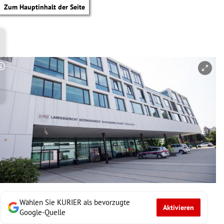
Zum Hauptinhalt der Seite
Copyright-Hinweis öffnen/schließen
Wählen Sie KURIER als bevorzugte
Aktivieren
tik Untermenü
Google-Quelle