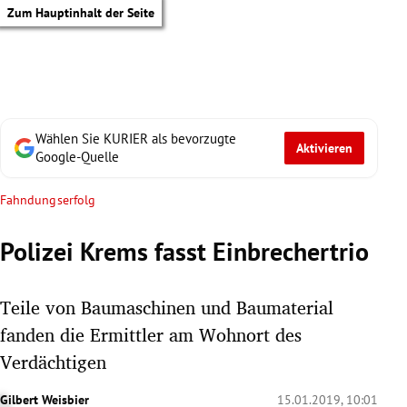
Zum Hauptinhalt der Seite
Wählen Sie KURIER als bevorzugte
Aktivieren
Google-Quelle
Fahndungserfolg
Polizei Krems fasst Einbrechertrio
Teile von Baumaschinen und Baumaterial
fanden die Ermittler am Wohnort des
Verdächtigen
tik Untermenü
Gilbert Weisbier
15.01.2019, 10:01