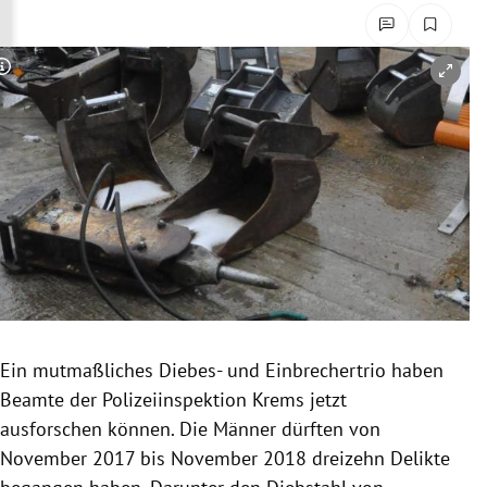
rreich Untermenü
rt Untermenü
Copyright-Hinweis öffnen/schließen
schaft Untermenü
s Untermenü
zeit Untermenü
undheit Untermenü
tur Untermenü
Ein mutmaßliches Diebes- und Einbrechertrio haben
nung Untermenü
Beamte der
Polizeiinspektion
Krems jetzt
ausforschen können. Die Männer dürften von
lität Untermenü
November 2017 bis November 2018 dreizehn Delikte