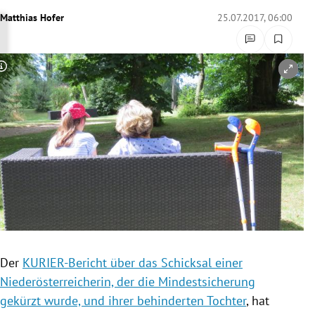
rreich Untermenü
Matthias Hofer
25.07.2017, 06:00
rt Untermenü
Copyright-Hinweis öffnen/schließen
schaft Untermenü
s Untermenü
zeit Untermenü
undheit Untermenü
tur Untermenü
nung Untermenü
Der
KURIER-Bericht über das Schicksal einer
Niederösterreicherin, der die Mindestsicherung
lität Untermenü
gekürzt wurde, und ihrer behinderten Tochter
, hat