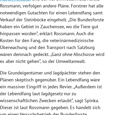
Rossmann
, verfolgen andere Pläne.
Forstner
hat alle
notwendigen Gutachten für einen
Lebendfang
samt
Verkauf der Steinböcke eingeholt. „Die Bundesforste
haben ein Gebiet in Zauchensee, wo die Tiere gut
hinpassen würden“, erklärt
Rossmann
. Auch die
Kosten für den Fang, die veterinärmedizinische
Überwachung und den
Transport
nach
Salzburg
wären demnach gedeckt. „Ganz ohne Abschüsse wird
es aber nicht gehen“, so der Umweltanwalt.
Die Grundeigentümer und Jagdpächter stehen den
Plänen skeptisch gegenüber. Ein
Lebendfang
wäre
ein massiver Eingriff in jedes Revier. „Außerdem ist
der
Lebendfang
laut Jagdgesetz nur zu
wissenschaftlichen Zwecken erlaubt“, sagt
Spinka
.
Dieser ist laut
Rossmann
gegeben. Es handelt sich
um einen Versuchsbetrieb der Bundesforste.