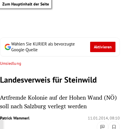
Zum Hauptinhalt der Seite
Wählen Sie KURIER als bevorzugte
Aktivieren
Google-Quelle
Umsiedlung
Landesverweis für Steinwild
Artfremde Kolonie auf der Hohen Wand (NÖ)
soll nach Salzburg verlegt werden
Patrick Wammerl
11.01.2014, 08:10
tik Untermenü