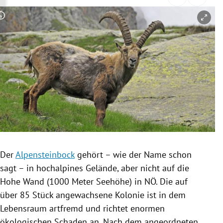
rreich Untermenü
Copyright-Hinweis öffnen/schließen
rt Untermenü
schaft Untermenü
s Untermenü
zeit Untermenü
undheit Untermenü
tur Untermenü
Der
Alpensteinbock
gehört – wie der Name schon
sagt – in hochalpines Gelände, aber nicht auf die
nung Untermenü
Hohe Wand (1000 Meter
Seehöhe
) in NÖ. Die auf
über 85 Stück angewachsene Kolonie ist in dem
lität Untermenü
Lebensraum artfremd und richtet enormen
ökologischen Schaden an. Nach dem angeordneten