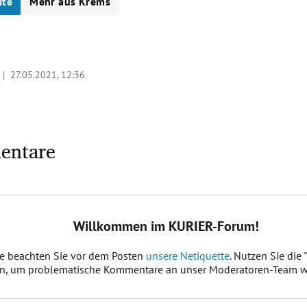
ite
Mehr aus Krems
o |
27.05.2021, 12:36
entare