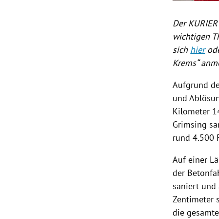
Der KURIER 
wichtigen T
sich
hier
ode
Krems“ anm
Aufgrund de
und Ablösun
Kilometer 1
Grimsing sa
rund 4.500 
Auf einer L
der Betonfa
saniert und
Zentimeter 
die gesamte