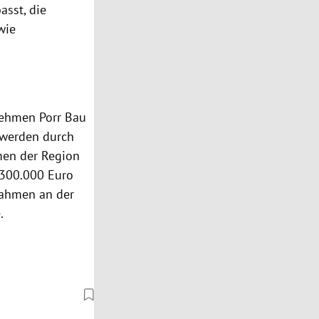
sst, die
wie
nehmen Porr Bau
n werden durch
men der Region
 300.000 Euro
nahmen an der
.