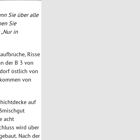
nn Sie über alle
nen Sie
 „Nur in
aufbrüche, Risse
n der B 3 von
orf östlich von
aufkommen von
chichtdecke auf
ißmischgut
e acht
chluss wird über
gebaut. Nach der