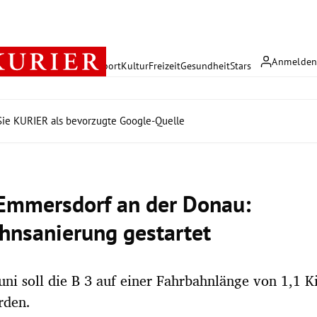
Anmelde
rreich
Politik
Wirtschaft
Sport
Kultur
Freizeit
Gesundheit
Stars
ie KURIER als bevorzugte Google-Quelle
 Emmersdorf an der Donau:
hnsanierung gestartet
uni soll die B 3 auf einer Fahrbahnlänge von 1,1 K
rden.