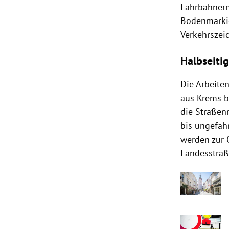
Fahrbahnern
Bodenmarkie
Verkehrszeic
Halbseitig
Die Arbeite
aus Krems bi
die Straßen
bis ungefäh
werden zur 
Landesstraße