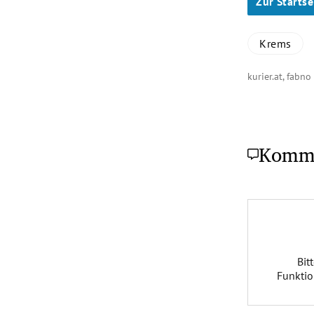
Zur Startse
Krems
kurier.at, fabn
Komm