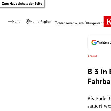
Zum Hauptinhalt der Seite
Menü
Meine Region
Schlagzeilen
Wien
NÖ
Burgenland
Öste
Wählen S
Krems
B 3 in
Fahrba
Bis Ende J
tik Untermenü
saniert we
rreich Untermenü