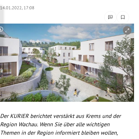
rreich Untermenü
14.01.2022, 17:08
rt Untermenü
Copyright-Hinweis öffnen/schließen
schaft Untermenü
s Untermenü
zeit Untermenü
undheit Untermenü
tur Untermenü
nung Untermenü
Der KURIER berichtet verstärkt aus Krems und der
Region Wachau. Wenn Sie über alle wichtigen
lität Untermenü
Themen in der Region informiert bleiben wollen,