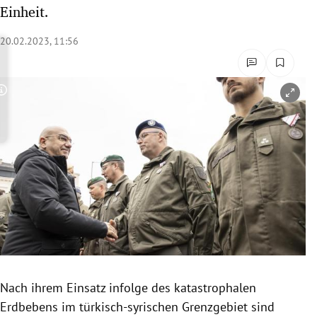
Einheit.
rreich Untermenü
20.02.2023, 11:56
rt Untermenü
schaft Untermenü
Copyright-Hinweis öffnen/schließen
s Untermenü
zeit Untermenü
undheit Untermenü
tur Untermenü
nung Untermenü
lität Untermenü
Nach ihrem Einsatz infolge des katastrophalen
Erdbebens im türkisch-syrischen Grenzgebiet sind