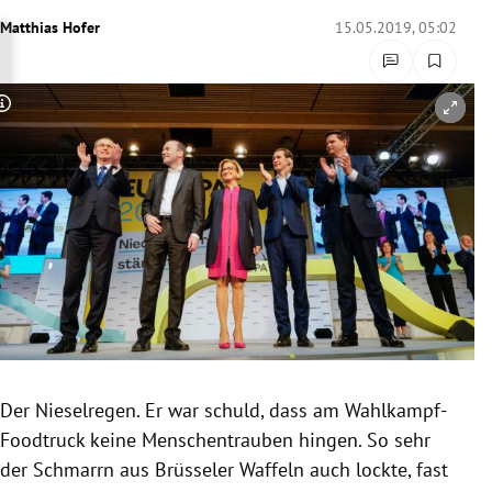
rreich Untermenü
Matthias Hofer
15.05.2019, 05:02
rt Untermenü
Copyright-Hinweis öffnen/schließen
schaft Untermenü
s Untermenü
zeit Untermenü
undheit Untermenü
tur Untermenü
nung Untermenü
Der
Nieselregen
. Er war schuld, dass am Wahlkampf-
Foodtruck keine
Menschentrauben
hingen. So sehr
lität Untermenü
der
Schmarrn
aus Brüsseler Waffeln auch lockte, fast