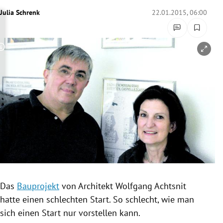
rreich Untermenü
Julia Schrenk
22.01.2015, 06:00
rt Untermenü
Copyright-Hinweis öffnen/schließen
schaft Untermenü
s Untermenü
zeit Untermenü
undheit Untermenü
tur Untermenü
nung Untermenü
Das
Bauprojekt
von Architekt Wolfgang Achtsnit
hatte einen schlechten Start. So schlecht, wie man
lität Untermenü
sich einen Start nur vorstellen kann.