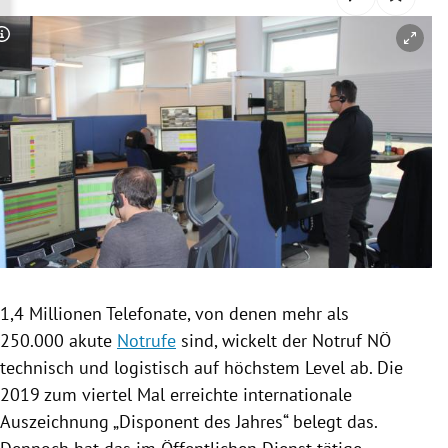
rreich Untermenü
Copyright-Hinweis öffnen/schließen
rt Untermenü
schaft Untermenü
s Untermenü
zeit Untermenü
undheit Untermenü
tur Untermenü
1,4 Millionen
Telefonate
, von denen mehr als
250.000 akute
Notrufe
sind, wickelt der
Notruf
NÖ
nung Untermenü
technisch und logistisch auf höchstem Level ab. Die
2019 zum viertel Mal erreichte internationale
lität Untermenü
Auszeichnung „Disponent des Jahres“ belegt das.