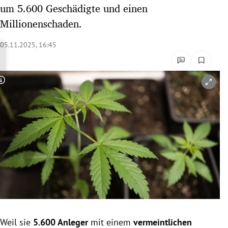
um 5.600 Geschädigte und einen
rreich Untermenü
Millionenschaden.
rt Untermenü
05.11.2025, 16:45
schaft Untermenü
s Untermenü
Copyright-Hinweis öffnen/schließen
zeit Untermenü
undheit Untermenü
tur Untermenü
nung Untermenü
lität Untermenü
Weil sie
5.600 Anleger
mit einem
vermeintlichen