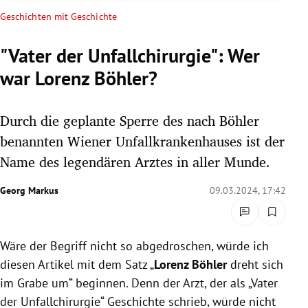
rreich Untermenü
Geschichten mit Geschichte
rt Untermenü
"Vater der Unfallchirurgie": Wer
war Lorenz Böhler?
schaft Untermenü
s Untermenü
Durch die geplante Sperre des nach Böhler
benannten Wiener Unfallkrankenhauses ist der
zeit Untermenü
Name des legendären Arztes in aller Munde.
undheit Untermenü
Georg Markus
09.03.2024, 17:42
tur Untermenü
Wäre der Begriff nicht so abgedroschen, würde ich
nung Untermenü
diesen Artikel mit dem Satz „
Lorenz Böhler
dreht sich
lität Untermenü
im Grabe um“ beginnen. Denn der Arzt, der als „Vater
der Unfallchirurgie“ Geschichte schrieb, würde nicht