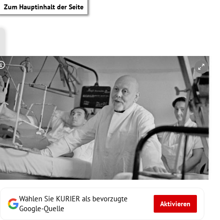
Zum Hauptinhalt der Seite
Copyright-Hinweis öffnen/schließen
Wählen Sie KURIER als bevorzugte
Aktivieren
tik Untermenü
Google-Quelle