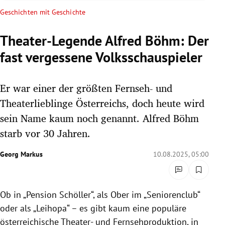
rreich Untermenü
Geschichten mit Geschichte
rt Untermenü
Theater-Legende Alfred Böhm: Der
fast vergessene Volksschauspieler
schaft Untermenü
s Untermenü
Er war einer der größten Fernseh- und
Theaterlieblinge Österreichs, doch heute wird
zeit Untermenü
sein Name kaum noch genannt. Alfred Böhm
starb vor 30 Jahren.
undheit Untermenü
Georg Markus
10.08.2025, 05:00
tur Untermenü
nung Untermenü
Ob in „Pension Schöller“, als Ober im „Seniorenclub“
lität Untermenü
oder als „Leihopa“ – es gibt kaum eine populäre
österreichische Theater- und Fernsehproduktion, in