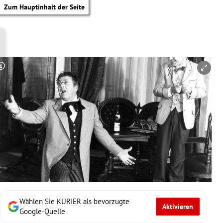
Zum Hauptinhalt der Seite
Copyright-Hinweis öffnen/schließen
Wählen Sie KURIER als bevorzugte
Aktivieren
tik Untermenü
Google-Quelle