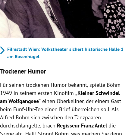
Filmstadt Wien: Volkstheater sichert historische Halle 1
am Rosenhügel
Trockener Humor
Für seinen trockenen Humor bekannt, spielte Böhm
1949 in seinem ersten Kinofilm
„Kleiner Schwindel
am Wolfgangsee“
einen Oberkellner, der einem Gast
beim Fünf-Uhr-Tee einen Brief überreichen soll. Als
Alfred Böhm sich zwischen den Tanzpaaren
durchschlängelte, brach
Regisseur Franz Antel
die
Szene ab: „Halt! Stopp! Böhm, was machen Sie denn