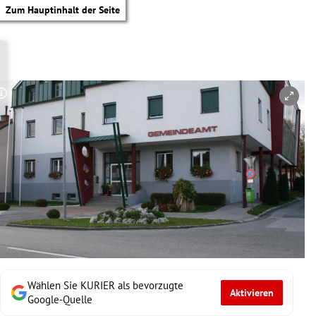
Zum Hauptinhalt der Seite
Copyright-Hinweis öffnen/schließen
Wählen Sie KURIER als bevorzugte
Aktivieren
tik Untermenü
Google-Quelle