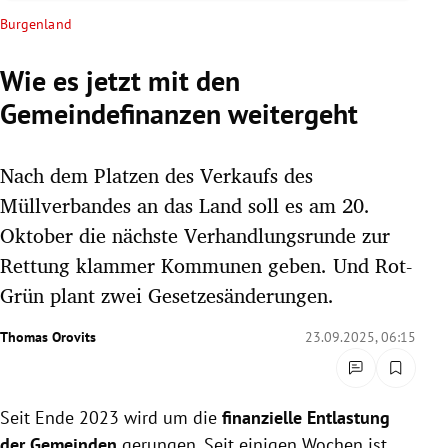
rreich Untermenü
Burgenland
rt Untermenü
Wie es jetzt mit den
Gemeindefinanzen weitergeht
schaft Untermenü
s Untermenü
Nach dem Platzen des Verkaufs des
Müllverbandes an das Land soll es am 20.
zeit Untermenü
Oktober die nächste Verhandlungsrunde zur
Rettung klammer Kommunen geben. Und Rot-
undheit Untermenü
Grün plant zwei Gesetzesänderungen.
tur Untermenü
Thomas Orovits
23.09.2025, 06:15
nung Untermenü
lität Untermenü
Seit Ende 2023 wird um die
finanzielle Entlastung
der Gemeinden
gerungen. Seit einigen Wochen ist