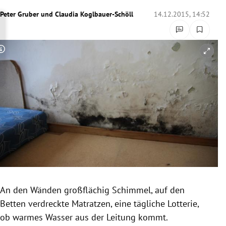
rreich Untermenü
Peter Gruber
und
Claudia Koglbauer-Schöll
14.12.2015, 14:52
rt Untermenü
Copyright-Hinweis öffnen/schließen
schaft Untermenü
s Untermenü
zeit Untermenü
undheit Untermenü
tur Untermenü
nung Untermenü
An den Wänden großflächig Schimmel, auf den
Betten verdreckte Matratzen, eine tägliche Lotterie,
lität Untermenü
ob warmes Wasser aus der Leitung kommt.