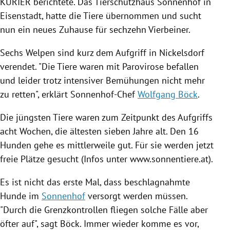
KURIER
berichtete. Das
Tierschutzhaus
Sonnenhof
in
Eisenstadt
, hatte die Tiere übernommen und sucht
nun ein neues Zuhause für sechzehn Vierbeiner.
Sechs Welpen sind kurz dem Aufgriff in Nickelsdorf
verendet. "Die Tiere waren mit Parovirose befallen
und leider trotz intensiver Bemühungen nicht mehr
zu retten", erklärt Sonnenhof-Chef
Wolfgang Böck
.
Die jüngsten Tiere waren zum Zeitpunkt des Aufgriffs
acht Wochen, die ältesten sieben Jahre alt. Den 16
Hunden gehe es mittlerweile gut. Für sie werden jetzt
freie Plätze gesucht (Infos unter www.sonnentiere.at).
Es ist nicht das erste Mal, dass beschlagnahmte
Hunde im
Sonnenhof
versorgt werden müssen.
"Durch die
Grenzkontrollen
fliegen solche Fälle aber
öfter auf", sagt
Böck
. Immer wieder komme es vor,