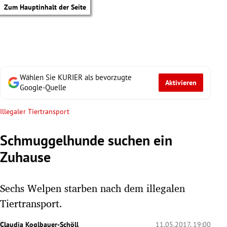
Zum Hauptinhalt der Seite
Wählen Sie KURIER als bevorzugte
Aktivieren
Google-Quelle
Illegaler Tiertransport
Schmuggelhunde suchen ein
Zuhause
Sechs Welpen starben nach dem illegalen
Tiertransport.
tik Untermenü
Claudia Koglbauer-Schöll
11.05.2017, 19:00