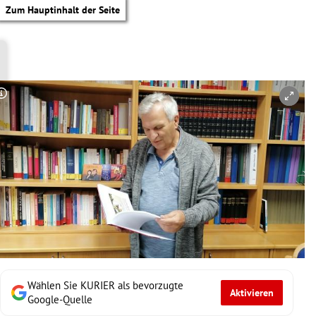
Zum Hauptinhalt der Seite
Copyright-Hinweis öffnen/schließen
Wählen Sie KURIER als bevorzugte
Aktivieren
tik Untermenü
Google-Quelle