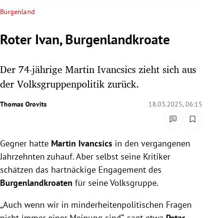
rreich Untermenü
Burgenland
rt Untermenü
Roter Ivan, Burgenlandkroate
schaft Untermenü
Der 74-jährige Martin Ivancsics zieht sich aus
s Untermenü
der Volksgruppenpolitik zurück.
zeit Untermenü
Thomas Orovits
18.03.2025, 06:15
undheit Untermenü
Gegner hatte
Martin Ivancsics
in den vergangenen
tur Untermenü
Jahrzehnten zuhauf. Aber selbst seine Kritiker
schätzen das hartnäckige Engagement des
nung Untermenü
Burgenlandkroaten
für seine Volksgruppe.
lität Untermenü
„Auch wenn wir in minderheitenpolitischen Fragen
nicht immer einer Meinung sind“, sagt etwa
Petar