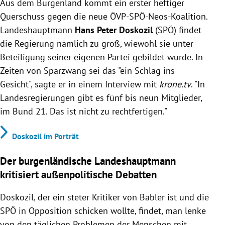
Aus dem Burgenland kommt ein erster heftiger
neuen ÖVP-SPÖ-Neos-Koalition trotz Beteiligung
seiner eigenen Partei als unangemessen in Zeiten
Querschuss gegen die neue ÖVP-SPÖ-Neos-Koalition.
von Sparzwang.
Landeshauptmann
Hans Peter Doskozil
(SPÖ) findet
Er bemängelt, dass außenpolitische Debatten von
die Regierung nämlich zu groß, wiewohl sie unter
den alltäglichen Problemen der Menschen
Beteiligung seiner eigenen Partei gebildet wurde. In
ablenken.
Zeiten von Sparzwang sei das "ein Schlag ins
Doskozil droht mit einer Verfassungsklage gegen
Gesicht", sagte er in einem Interview mit
krone.tv
. "In
die Bundesregierung, falls entscheidend ins
Landesregierungen gibt es fünf bis neun Mitglieder,
Pensionssystem eingegriffen wird.
im Bund 21. Das ist nicht zu rechtfertigen."
Doskozil im Porträt
Der burgenländische Landeshauptmann
kritisiert außenpolitische Debatten
Doskozil, der ein steter Kritiker von Babler ist und die
SPÖ in Opposition schicken wollte, findet, man lenke
von den täglichen Problemen der Menschen mit