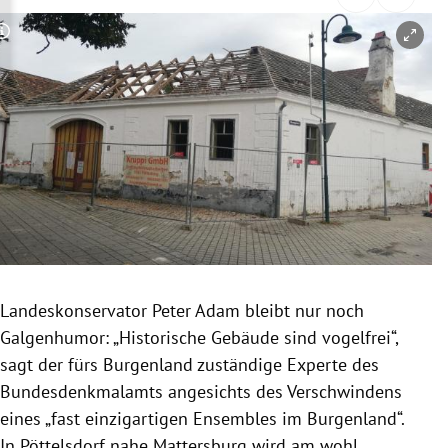
rreich Untermenü
Copyright-Hinweis öffnen/schließen
rt Untermenü
schaft Untermenü
s Untermenü
zeit Untermenü
undheit Untermenü
tur Untermenü
Landeskonservator Peter Adam bleibt nur noch
Galgenhumor: „Historische Gebäude sind vogelfrei“,
nung Untermenü
sagt der fürs Burgenland zuständige Experte des
Bundesdenkmalamts angesichts des Verschwindens
lität Untermenü
eines „fast einzigartigen Ensembles im Burgenland“.
In Pöttelsdorf nahe Mattersburg wird am wohl