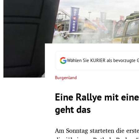
rt Untermenü
schaft Untermenü
s Untermenü
zeit Untermenü
Wählen Sie KURIER als bevorzugte 
undheit Untermenü
Burgenland
tur Untermenü
Eine Rallye mit ei
nung Untermenü
geht das
lität Untermenü
Am Sonntag starteten die ers