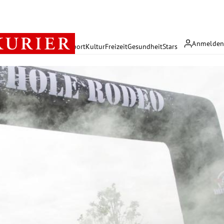
Anmelde
rreich
Politik
Wirtschaft
Sport
Kultur
Freizeit
Gesundheit
Stars